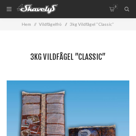
0
Hem
/
Vildfågelfrö
/
3kg Vildfågel ’’Classic’’
3KG VILDFÅGEL ’’CLASSIC’’