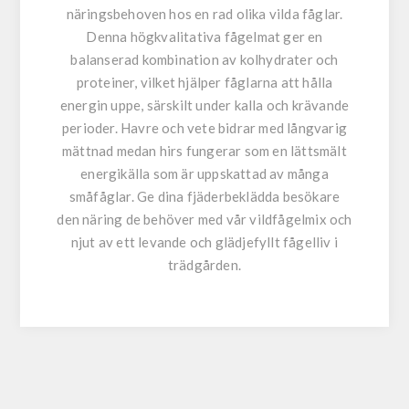
näringsbehoven hos en rad olika vilda fåglar.
Denna högkvalitativa fågelmat ger en
balanserad kombination av kolhydrater och
proteiner, vilket hjälper fåglarna att hålla
energin uppe, särskilt under kalla och krävande
perioder. Havre och vete bidrar med långvarig
mättnad medan hirs fungerar som en lättsmält
energikälla som är uppskattad av många
småfåglar. Ge dina fjäderbeklädda besökare
den näring de behöver med vår vildfågelmix och
njut av ett levande och glädjefyllt fågelliv i
trädgården.