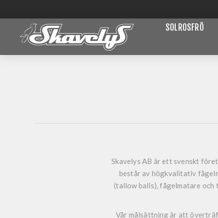
SOLROSFRÖ
Skavelys AB
är ett svenskt före
består av högkvalitativ fågelm
(tallow balls), fågelmatare och
Vår målsättning är att överträ