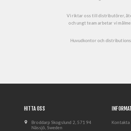
Vi riktar oss till distributörer,
och ungt team arbetar vi målme
Huvudkontor och distributions
HITTA OSS
INFORMA
Broddarp Skogslund 2, 571 94
Kontakta
Nässjö, Sweden