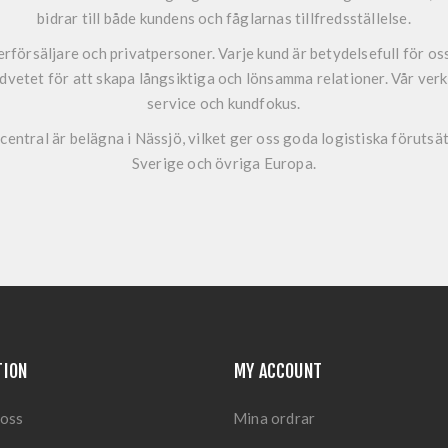
bidrar till både kundens och fåglarnas tillfredsställelse.
 återförsäljare och privatpersoner. Varje kund är betydelsefull för o
dvetet för att skapa långsiktiga och lönsamma relationer. Vår ver
service och kundfokus.
central är belägna i Nässjö
, vilket ger oss goda logistiska förutsä
Sverige och övriga Europa.
TION
MY ACCOUNT
 oss
Mina ordrar