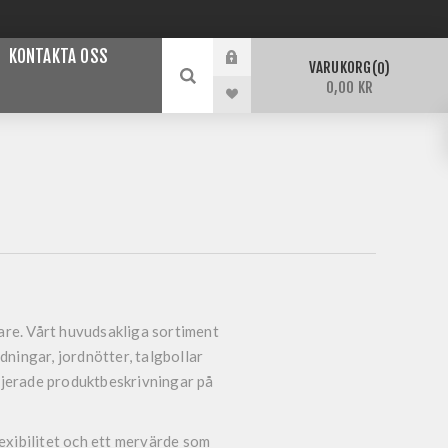
KONTAKTA OSS
VARUKORG
0
0,00 KR
are. Vårt huvudsakliga sortiment
dningar, jordnötter, talgbollar
aljerade produktbeskrivningar på
exibilitet och ett mervärde som