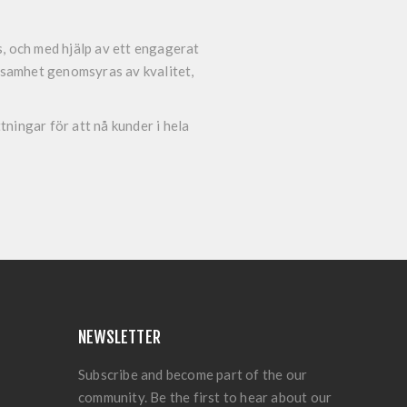
ss, och med hjälp av ett engagerat
ksamhet genomsyras av kvalitet,
ttningar för att nå kunder i hela
NEWSLETTER
Subscribe and become part of the our
community. Be the first to hear about our