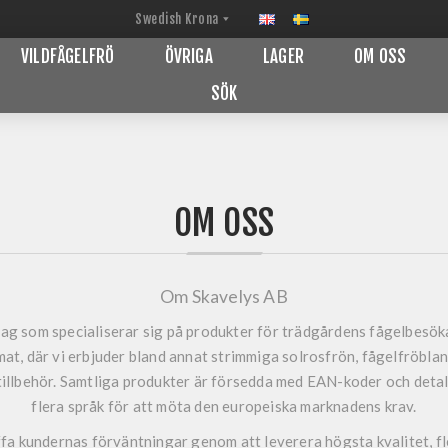
VILDFÅGELFRÖ
ÖVRIGA
LAGER
OM OSS
SÖK
OM OSS
Om Skavelys AB
tag som specialiserar sig på produkter för trädgårdens fågelbesök
at, där vi erbjuder bland annat strimmiga solrosfrön, fågelfröblan
 tillbehör. Samtliga produkter är försedda med EAN-koder och det
flera språk för att möta den europeiska marknadens krav.
ffa kundernas förväntningar genom att leverera högsta kvalitet, fl